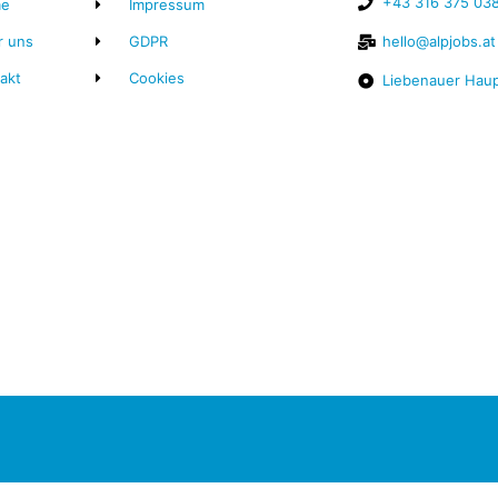
+43 316 375 03
e
Impressum
r uns
GDPR
hello@alpjobs.at
akt
Cookies
Liebenauer Haup