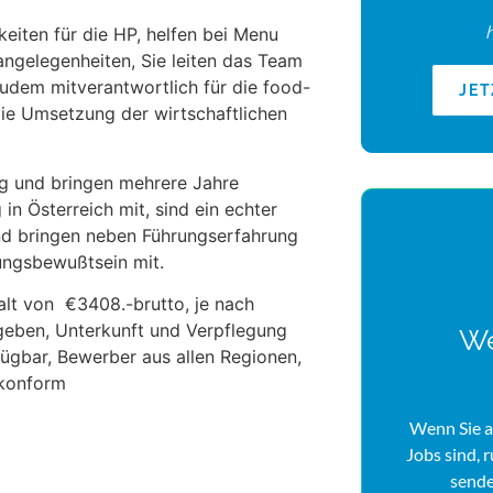
keiten für die HP, helfen bei Menu
angelegenheiten, Sie leiten das Team
zudem mitverantwortlich für die food-
JE
die Umsetzung der wirtschaftlichen
ng und bringen mehrere Jahre
in Österreich mit, sind ein echter
nd bringen neben Führungserfahrung
ungsbewußtsein mit.
alt von €3408.-brutto, je nach
egeben, Unterkunft und Verpflegung
We
erfügbar, Bewerber aus allen Regionen,
ekonform
Wenn Sie a
Jobs sind, 
sende