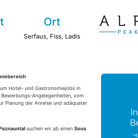
t
Ort
Serfaus, Fiss, Ladis
miebereich
a um Hotel- und Gastronomiejobs in
le Bewerbungs-Angelegenheiten, vom
zur Planung der Anreise und adäquater
In
B
 Paznauntal
suchen wir ab einen
Sous
+4