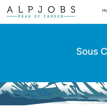
H
Sous C