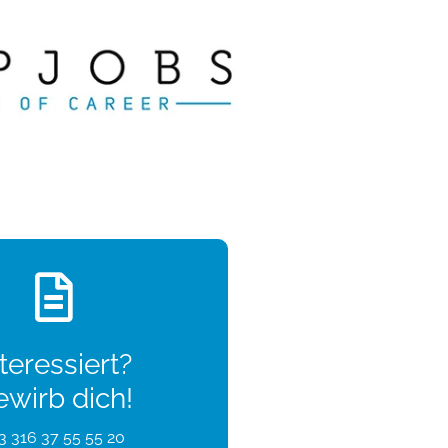
teressiert?
ewirb dich!
3 316 37 55 55 20