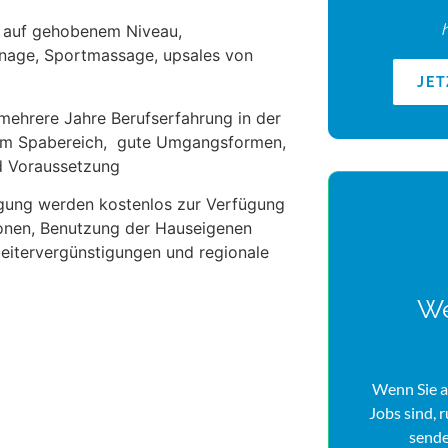
 auf gehobenem Niveau,
nage, Sportmassage, upsales von
JE
ehrere Jahre Berufserfahrung in der
s im Spabereich, gute Umgangsformen,
nd Voraussetzung
gung werden kostenlos zur Verfügung
gionen, Benutzung der Hauseigenen
beitervergünstigungen und regionale
We
Wenn Sie a
Jobs sind, 
sende