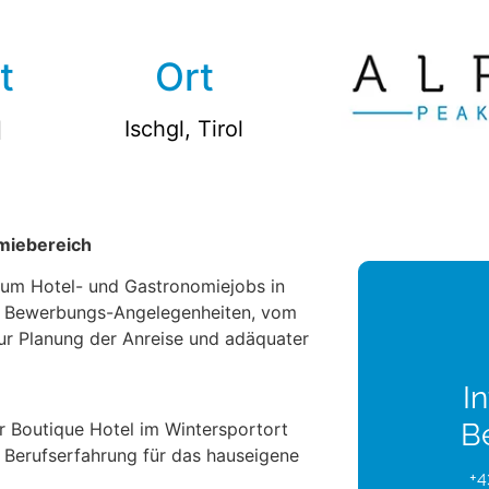
t
Ort
d
Ischgl, Tirol
miebereich
a um Hotel- und Gastronomiejobs in
le Bewerbungs-Angelegenheiten, vom
zur Planung der Anreise und adäquater
In
B
 Boutique Hotel im Wintersportort
t Berufserfahrung für das hauseigene
+4