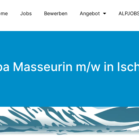
ome
Jobs
Bewerben
Angebot
ALPJOB
a Masseurin m/w in Isc