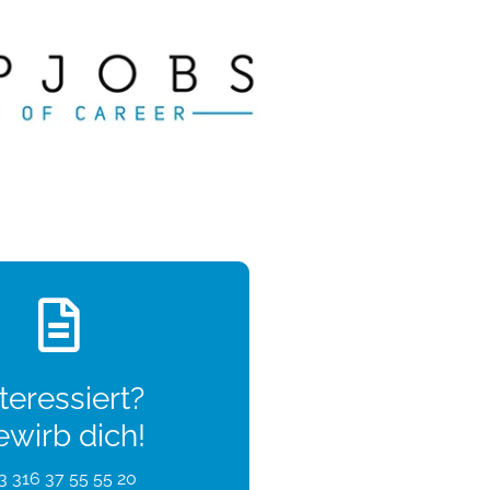
teressiert?
ewirb dich!
3 316 37 55 55 20