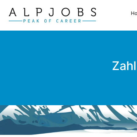
H
Zahl