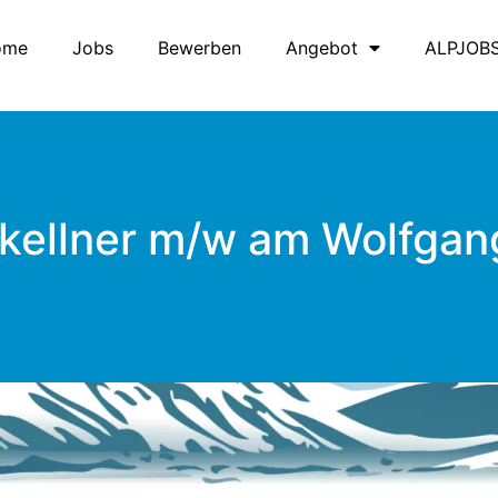
ome
Jobs
Bewerben
Angebot
ALPJOB
kellner m/w am Wolfga