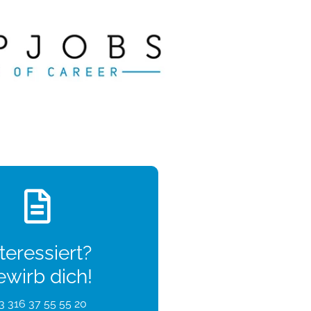
teressiert?
ewirb dich!
3 316 37 55 55 20