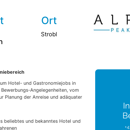
t
Ort
e
Strobl
h
miebereich
a um Hotel- und Gastronomiejobs in
le Bewerbungs-Angelegenheiten, vom
zur Planung der Anreise und adäquater
In
B
us beliebtes und bekanntes Hotel und
+4
fahrenen