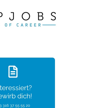
teressiert?
ewirb dich!
3 316 37 55 55 20