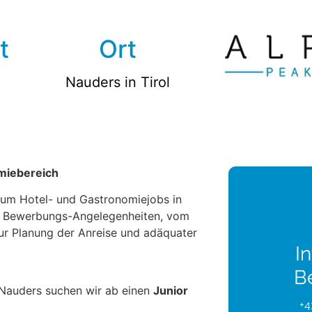
t
Ort
Nauders in Tirol
miebereich
a um Hotel- und Gastronomiejobs in
le Bewerbungs-Angelegenheiten, vom
zur Planung der Anreise und adäquater
In
B
 Nauders suchen wir ab einen
Junior
+4