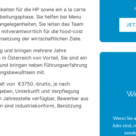
eiten für die HP sowie ein a la carte
rbeitungsphase. Sie helfen bei Menu
angelegenheiten, Sie leiten das Team
JE
 mitverantwortlich für die food-cost
setzung der wirtschaftlichen Ziele.
ng und bringen mehrere Jahre
in Österreich von Vorteil, Sie sind ein
 und bringen neben Führungserfahrung
ungsbewußtsein mit.
alt von €3750.-brutto, je nach
egeben, Unterkunft und Verpflegung
We
ch Jahresstelle verfügbar, Bewerber aus
en sind industriekonform, Benützung
Wenn Sie a
Jobs sind, 
sende