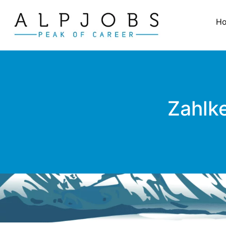
H
Zahlke