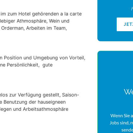
im zum Hotel gehörenden a la carte
llebiger Athmosphäre, Wein und
JE
t Orderman, Arbeiten im Team,
en Position und Umgebung von Vorteil,
e Persönlichkeit, gute
We
los zur Verfügung gestellt, Saison-
wie Benutzung der hauseigneen
Kollegen und Arbeitsathmosphäre
Wenn Sie a
Jobs sind, 
sende