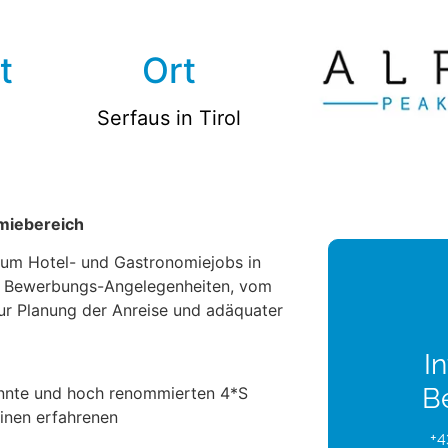
t
Ort
Serfaus in Tirol
miebereich
a um Hotel- und Gastronomiejobs in
le Bewerbungs-Angelegenheiten, vom
zur Planung der Anreise und adäquater
In
B
annte und hoch renommierten 4*S
einen erfahrenen
+4