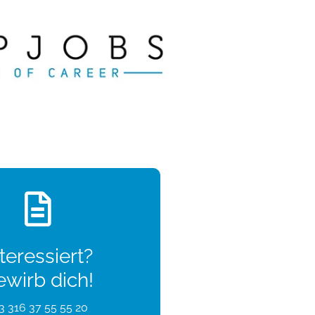
teressiert?
ewirb dich!
3 316 37 55 55 20