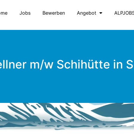
ome
Jobs
Bewerben
Angebot
ALPJOB
llner m/w Schihütte in 